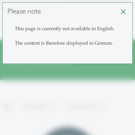
unisg.ch
Choose institutes
Please note
close
search
This page is currently not available in English.
The content is therefore displayed in German.
Social Media Wall
home
News & Events
Social Media Wall