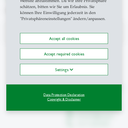
Website abzustimmen. Da wir Ihre Privatsphäre
schätzen, bitten wir Sie um Erlaubnis. Sie
Suche
können Ihre Einwilligung jederzeit in den
"Privatsphäreneinstellungen" ändern/anpassen.
search
Accept all cookies
Accept required cookies
Kontakt
Settings
Teaching Innovation Lab
Universität St.Gallen (HSG)
Dufourstrasse 50
Data Protection Declaration
Copyright & Disclaimer
9000 St.Gallen
Büroadresse 01-019
innoteach
@
unisg.ch
+41 71 224 29 69