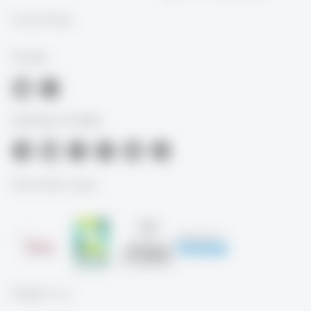
Social Media
TIL-HSG
University of St.Gallen
Akkreditierungen
Mitglied von