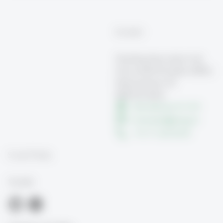
Kontakt
Teaching Innovation Lab
Universität St.Gallen (HSG)
Dufourstrasse 50
9000 St.Gallen
Büroadresse 01-019
innoteach
@
unisg.ch
+41 71 224 29 69
Social Media
TIL-HSG