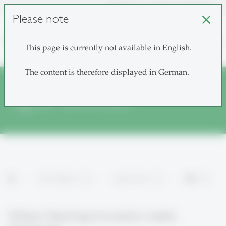
unisg.ch
Choose institutes
Please note
close
search
This page is currently not available in English.
The content is therefore displayed in German.
Tag der Lehre 2023
home
News & Events
Tag der Lehre
2023
Where Teaching Innovation meets