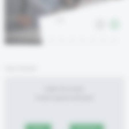
1
/
19
Video-Rückblick
Enable This Content
Content required confirmation