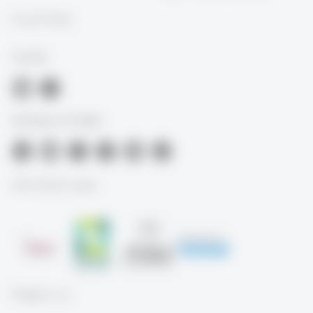
Social Media
TIL-HSG
University of St.Gallen
Akkreditierungen
Mitglied von