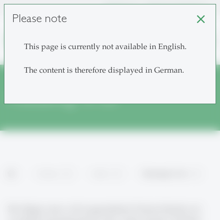
unisg.ch
Choose institutes
Please note
close
search
This page is currently not available in English.
The content is therefore displayed in German.
Podcasting To Go
home
Services
Audio
Podcasting To Go
Die Magie eines voll ausgestatteten Podcast Studios ist