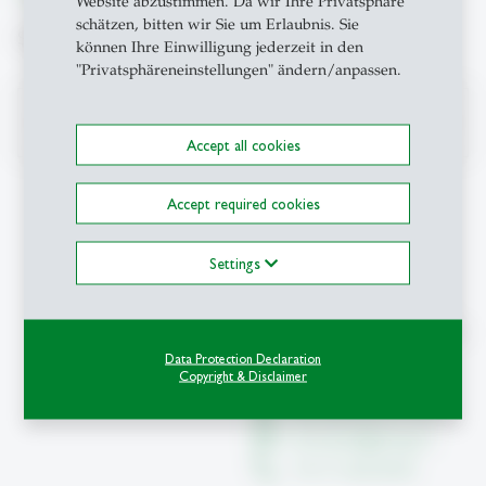
Website abzustimmen. Da wir Ihre Privatsphäre
schätzen, bitten wir Sie um Erlaubnis. Sie
Suche
können Ihre Einwilligung jederzeit in den
"Privatsphäreneinstellungen" ändern/anpassen.
search
Accept all cookies
Accept required cookies
Kontakt
Settings
Teaching Innovation Lab
Universität St.Gallen (HSG)
Dufourstrasse 50
Data Protection Declaration
Copyright & Disclaimer
9000 St.Gallen
Büroadresse 01-019
innoteach
@
unisg.ch
+41 71 224 29 69