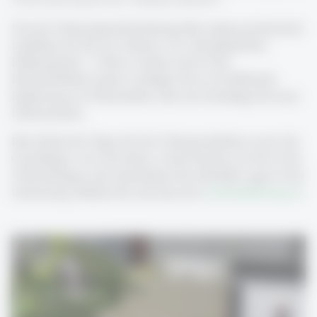
Von der Vorlesungsaufzeichnung über eigens produzierte
Lehrfilme bis hin zur Analyse von videografischen
Fallbeispielen – Videos werden auch in der
Hochschullehre immer wichtiger. Sei es als hilfreiche
Ergänzung zur Präsenzlehre oder als Grundlage für neue
Lehrszenarien.
Hier finden Sie Tipps für die Videoproduktion sowie die
Grundlagen von Lernvideos. Gerne beraten wie Sie in der
Videostrategie und unterstützen Sie allenfalls sogar in der
Umsetzung. Melden Sie sich dazu bei
medialab
@
unisg.ch
.
Schnittplätze