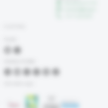
Büroadresse 01-019
innoteach
@
unisg.ch
+41 71 224 29 69
Social Media
TIL-HSG
University of St.Gallen
Akkreditierungen