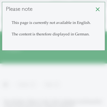
unisg.ch
Choose institutes
Please note
close
search
This page is currently not available in English.
The content is therefore displayed in German.
Video
home
Services
Video
Sie möchten Videos in der Lehre einbauen und brauchen
Unterstützung bei der Videoproduktion?