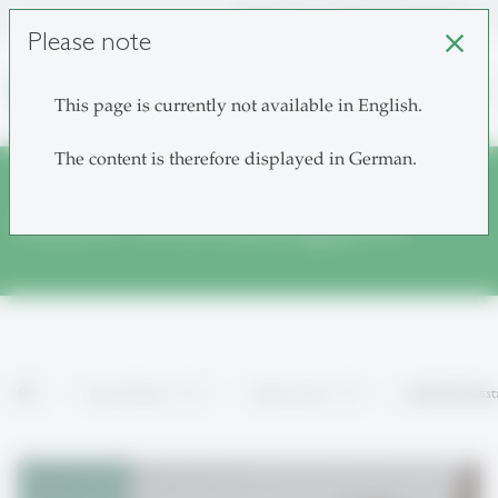
unisg.ch
Choose institutes
Please note
close
search
This page is currently not available in English.
The content is therefore displayed in German.
weitere Veranstaltungsjahre
home
News & Events
Tag der Lehre
weitere Veranst