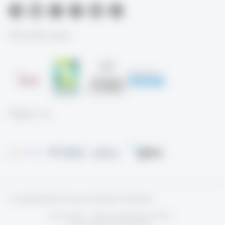
Akkreditierungen
Mitglied von
© Copyright 2026 University of St.Gallen, Switzerland
Impressum
Terms and Privacy Policy
Privatsphäreneinstellung