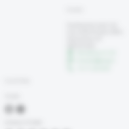
Kontakt
Teaching Innovation Lab
Universität St.Gallen (HSG)
Dufourstrasse 50
9000 St.Gallen
Büroadresse 01-019
innoteach
@
unisg.ch
+41 71 224 29 69
Social Media
TIL-HSG
University of St.Gallen