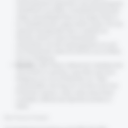
Audioequipment organisieren und einen geeigneten
Aufnahmeort auswählen. Grundsätzlich kann jeder
ruhige und gedämpfte Raum mit einigen Tricks in
ein Aufnahmestudio umgewandelt werden. Für eine
optimale Soundqualität wäre es natürlich am
idealsten direkt in einem Podcaststudio
aufzunehmen. Sowohl Audioequipment, als auch
ein Podcaststudio stehen für dich bei uns im Media
Lab zur Verfügung.
Sprechen
: Achte darauf, während der Aufnahme klar
und deutlich zu sprechen. Lege lieber eine kurze
Denkpause ein, als auf Füllwörter wie "Ähm"
zurückzufallen, dies kann dir viel Zeit in der Post-
Production ersparen. Achte zudem darauf deine
Lautstärke während dem Sprechen konstant zu
halten.
Best Practice Podcast