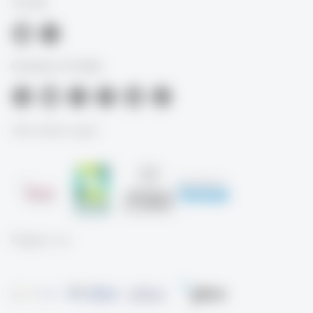
TIL-HSG
University of St.Gallen
Akkreditierungen
Mitglied von