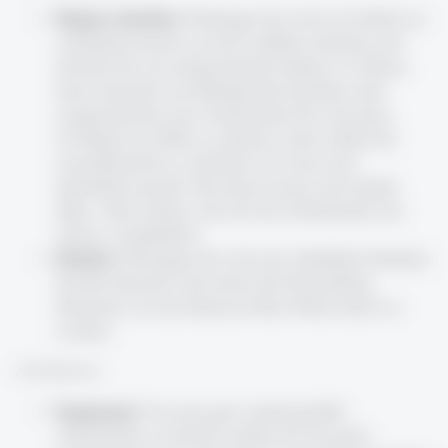
Skripte schreiben
: Überlegen Sie sich im Vorfeld zur
Aufnahme bereits was Sie erzählen möchten und
bereiten Sie ein entsprechendes Skript vor. Dieses
kann entweder aus Bulletpoints bestehen oder
ausgeschrieben sein. Entscheiden Sie sich dazu,
ein Skript zur Hilfe zu nehmen, dann sollten Sie
ausschliesslich so schreiben wie man auch
tatsächlich spricht. Das heisst: kurze und simple
Sätze. Alles andere wäre für die Zuhörenden nur
schwer verständlich.
Struktur
: Überlegen Sie sich eine inhaltliche Struktur
für Ihre Episode und nutzen Sie Storytelling-
Elemente, um das Interesse Ihrer Hörer:innen zu
wecken.
Aufnahmen:
Equipment
: Um eine gute Audioqualität
sicherstellen zu können solltest du dir gutes