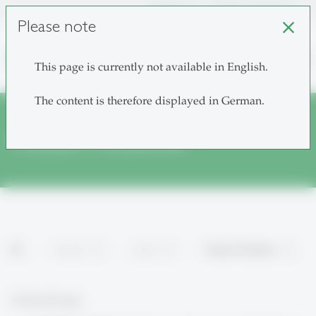
unisg.ch
Choose institutes
Please note
close
search
This page is currently not available in English.
The content is therefore displayed in German.
Podcast-Produktion
home
Services
Audio
Podcast-Produktion
Vorbereitung: