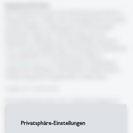
Equipment für Kurse
Das Teaching Innovation Lab leiht Equipment direkt an
Dozierende aus, welche einen Leistungsnachweis anhand
medialer Inhalte in Auftrag geben. Die Dozierenden
übernehmen dabei die Verantwortung, dass das
Equipment vollständig und unbeschädigt retourniert
wird. Um eine möglichst faire Verteilung des Equipments
zu gewährleisten, ist das Interesse per Mail an
medialab
@
unisg.ch
vor Semesterstart zu hinterlegen.
Anhand der Nachfrage wird beurteilt, welchen Kursen
welches Equipment zugesprochen werden kann.
Angebot für Studierende
Das Teaching Innovation Lab verleiht kein Equipment
direkt an Studierende. Neu verleiht die Bibliothek in
Zusammenarbeit mit dem Teaching Innovation Lab
Privatsphäre-Einstellungen
Audio- und Video-Equipment für Ihr nächstes
Projekt.
Hier
finden Sie mehr Informationen zu