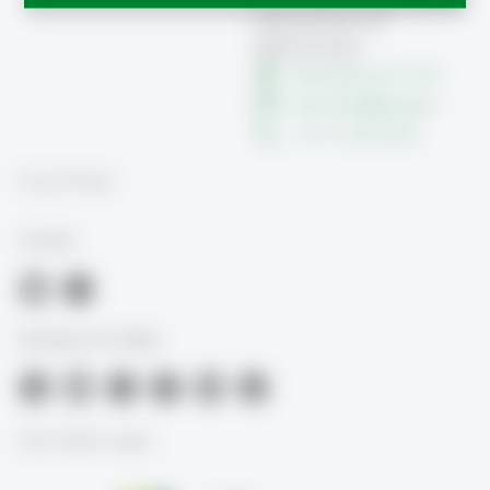
Dufourstrasse 50
9000 St.Gallen
Büroadresse 01-019
innoteach
@
unisg.ch
+41 71 224 29 69
Social Media
TIL-HSG
University of St.Gallen
Akkreditierungen