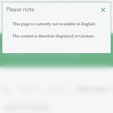
unisg.ch
Choose institutes
Please note
close
search
This page is currently not available in English.
The content is therefore displayed in German.
Mediale Unterstützung
home
Services
Beratung
Mediale Unterstützung
Angebot für Dozierende