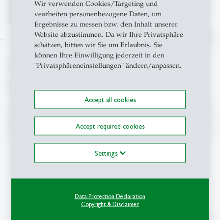
Wir verwenden Cookies/Targeting und
verfügbaren Gadgets. Es gilt der Grundsatz: «First come,
vearbeiten personenbezogene Daten, um
first serve!»
Ergebnisse zu messen bzw. den Inhalt unserer
Website abzustimmen. Da wir Ihre Privatsphäre
north
schätzen, bitten wir Sie um Erlaubnis. Sie
können Ihre Einwilligung jederzeit in den
From insight to impact.
"Privatsphäreneinstellungen" ändern/anpassen.
Suche
Accept all cookies
search
Accept required cookies
Settings
Kontakt
Data Protection Declaration
Copyright & Disclaimer
Teaching Innovation Lab
Universität St.Gallen (HSG)